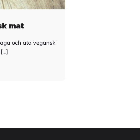
nsk mat
t laga och äta vegansk
 […]