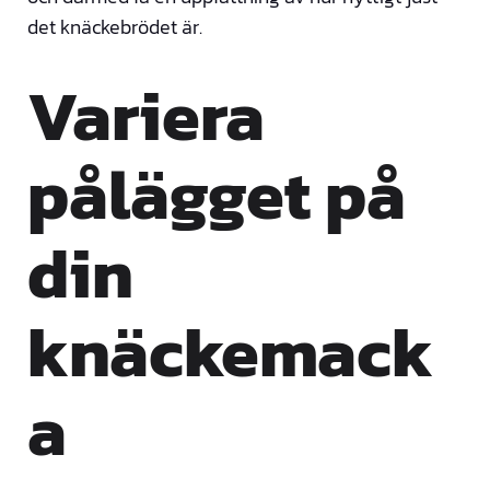
det knäckebrödet är.
Variera
pålägget på
din
knäckemack
a