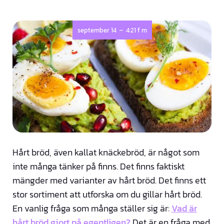
-
september 14
4:21 f m
Hårt bröd, även kallat knäckebröd, är något som
inte många tänker på finns. Det finns faktiskt
mängder med varianter av hårt bröd. Det finns ett
stor sortiment att utforska om du gillar hårt bröd.
En vanlig fråga som många ställer sig är:
Vad är
hårt bröd gjort på egentligen?
Det är en fråga med