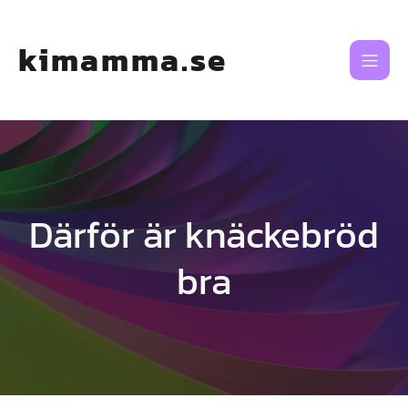
Skip
to
content
kimamma.se
Därför är knäckebröd
bra