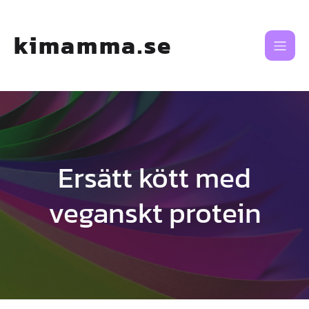
Skip
to
content
kimamma.se
Ersätt kött med
veganskt protein