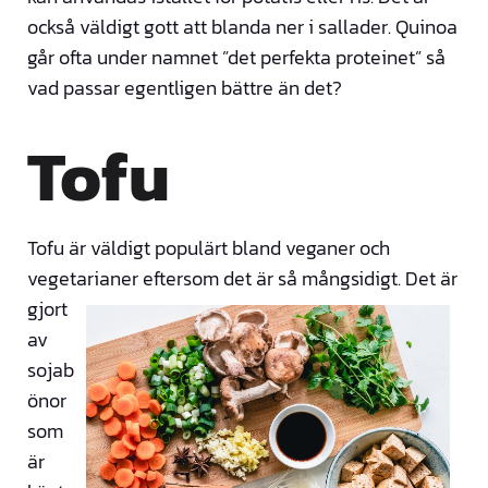
också väldigt gott att blanda ner i sallader. Quinoa
går ofta under namnet ”det perfekta proteinet” så
vad passar egentligen bättre än det?
Tofu
Tofu är väldigt populärt bland veganer och
vegetarianer eftersom det är så mångsidigt.
Det är
gjort
av
sojab
önor
som
är