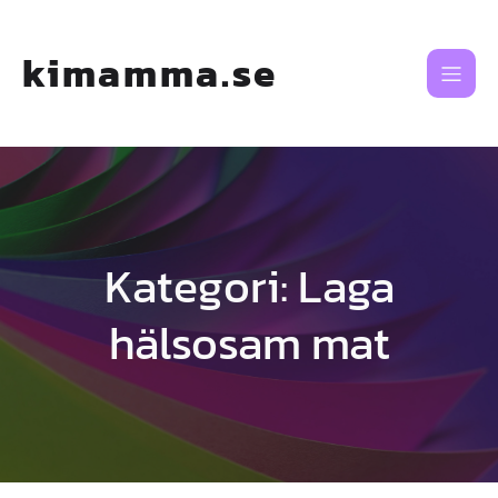
Skip
to
content
kimamma.se
Kategori:
Laga
hälsosam mat